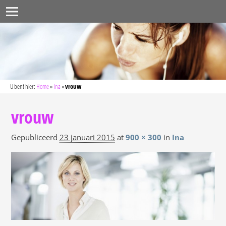
U bent hier:
Home
»
Ina
»
vrouw
vrouw
Gepubliceerd
23 januari 2015
at
900 × 300
in
Ina